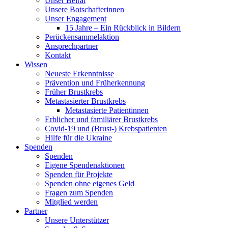
Unser Beirat
Unsere Botschafterinnen
Unser Engagement
15 Jahre – Ein Rückblick in Bildern
Perückensammelaktion
Ansprechpartner
Kontakt
Wissen
Neueste Erkenntnisse
Prävention und Früherkennung
Früher Brustkrebs
Metastasierter Brustkrebs
Metastasierte Patientinnen
Erblicher und familiärer Brustkrebs
Covid-19 und (Brust-) Krebspatienten
Hilfe für die Ukraine
Spenden
Spenden
Eigene Spendenaktionen
Spenden für Projekte
Spenden ohne eigenes Geld
Fragen zum Spenden
Mitglied werden
Partner
Unsere Unterstützer