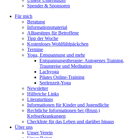
Unsere Unterstützer
Spender & Sponsoren
Für mich
Beratung
Informationsmaterial
Alltagstipps für Betroffene
Tipp der Woche
Kostenloses Wohlfühlpäckchen
Termine
Yoga, Entspannung und mehr
Entspannungstherapie: Autogenes Training,
Traumreise und Meditation
Lachyoga
Pilates Online-Training
Seelenzeit-Yoga
Newsletter
Hilfreiche Links
Literaturtipps
Informationen für Kinder und Jugendliche
Rechtliche Informationen bei (Brust-)
Krebserkrankungen
Checkliste für das Leben und darüber hinaus
Über uns
Unser Verein