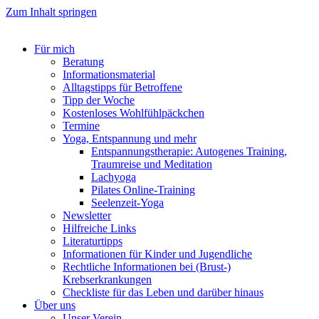
Zum Inhalt springen
Für mich
Beratung
Informationsmaterial
Alltagstipps für Betroffene
Tipp der Woche
Kostenloses Wohlfühlpäckchen
Termine
Yoga, Entspannung und mehr
Entspannungstherapie: Autogenes Training,
Traumreise und Meditation
Lachyoga
Pilates Online-Training
Seelenzeit-Yoga
Newsletter
Hilfreiche Links
Literaturtipps
Informationen für Kinder und Jugendliche
Rechtliche Informationen bei (Brust-)
Krebserkrankungen
Checkliste für das Leben und darüber hinaus
Über uns
Unser Verein