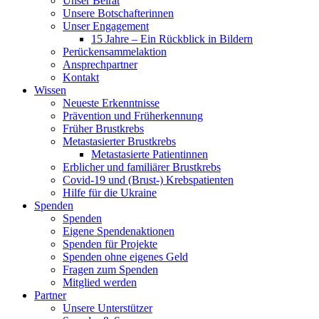
Unser Beirat
Unsere Botschafterinnen
Unser Engagement
15 Jahre – Ein Rückblick in Bildern
Perückensammelaktion
Ansprechpartner
Kontakt
Wissen
Neueste Erkenntnisse
Prävention und Früherkennung
Früher Brustkrebs
Metastasierter Brustkrebs
Metastasierte Patientinnen
Erblicher und familiärer Brustkrebs
Covid-19 und (Brust-) Krebspatienten
Hilfe für die Ukraine
Spenden
Spenden
Eigene Spendenaktionen
Spenden für Projekte
Spenden ohne eigenes Geld
Fragen zum Spenden
Mitglied werden
Partner
Unsere Unterstützer