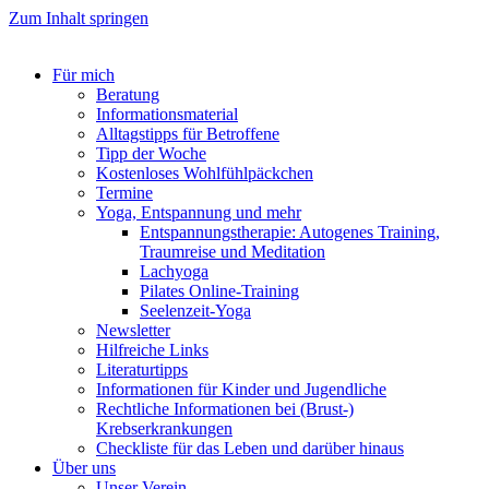
Zum Inhalt springen
Für mich
Beratung
Informationsmaterial
Alltagstipps für Betroffene
Tipp der Woche
Kostenloses Wohlfühlpäckchen
Termine
Yoga, Entspannung und mehr
Entspannungstherapie: Autogenes Training,
Traumreise und Meditation
Lachyoga
Pilates Online-Training
Seelenzeit-Yoga
Newsletter
Hilfreiche Links
Literaturtipps
Informationen für Kinder und Jugendliche
Rechtliche Informationen bei (Brust-)
Krebserkrankungen
Checkliste für das Leben und darüber hinaus
Über uns
Unser Verein