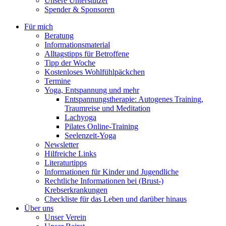
Unsere Unterstützer
Spender & Sponsoren
Für mich
Beratung
Informationsmaterial
Alltagstipps für Betroffene
Tipp der Woche
Kostenloses Wohlfühlpäckchen
Termine
Yoga, Entspannung und mehr
Entspannungstherapie: Autogenes Training,
Traumreise und Meditation
Lachyoga
Pilates Online-Training
Seelenzeit-Yoga
Newsletter
Hilfreiche Links
Literaturtipps
Informationen für Kinder und Jugendliche
Rechtliche Informationen bei (Brust-)
Krebserkrankungen
Checkliste für das Leben und darüber hinaus
Über uns
Unser Verein