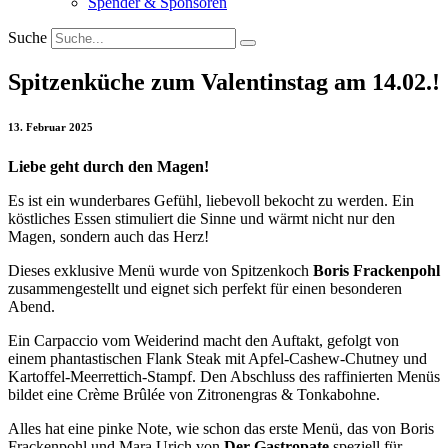
Spender & Sponsoren
Suche
Spitzenküche zum Valentinstag am 14.02.!
13. Februar 2025
Liebe geht durch den Magen!
Es ist ein wunderbares Gefühl, liebevoll bekocht zu werden. Ein
köstliches Essen stimuliert die Sinne und wärmt nicht nur den
Magen, sondern auch das Herz!
Dieses exklusive Menü wurde von Spitzenkoch
Boris Frackenpohl
zusammengestellt und eignet sich perfekt für einen besonderen
Abend.
Ein Carpaccio vom Weiderind macht den Auftakt, gefolgt von
einem phantastischen Flank Steak mit Apfel-Cashew-Chutney und
Kartoffel-Meerrettich-Stampf. Den Abschluss des raffinierten Menüs
bildet eine Crème Brûlée von Zitronengras & Tonkabohne.
Alles hat eine pinke Note, wie schon das erste Menü, das von Boris
Frackenpohl und Mara Urich von
Der Gastropate
speziell für