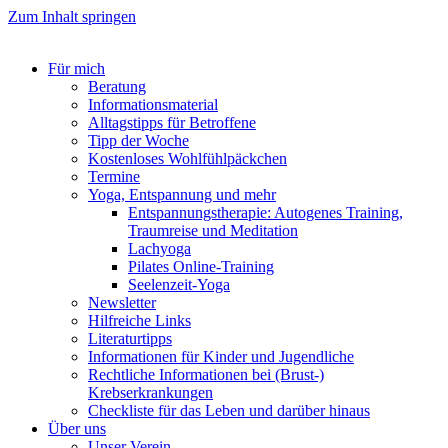
Zum Inhalt springen
Für mich
Beratung
Informationsmaterial
Alltagstipps für Betroffene
Tipp der Woche
Kostenloses Wohlfühlpäckchen
Termine
Yoga, Entspannung und mehr
Entspannungstherapie: Autogenes Training,
Traumreise und Meditation
Lachyoga
Pilates Online-Training
Seelenzeit-Yoga
Newsletter
Hilfreiche Links
Literaturtipps
Informationen für Kinder und Jugendliche
Rechtliche Informationen bei (Brust-)
Krebserkrankungen
Checkliste für das Leben und darüber hinaus
Über uns
Unser Verein