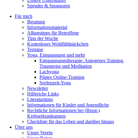
Unsere Unterstützer
Spender & Sponsoren
Für mich
Beratung
Informationsmaterial
Alltagstipps für Betroffene
Tipp der Woche
Kostenloses Wohlfühlpäckchen
Termine
Yoga, Entspannung und mehr
Entspannungstherapie: Autogenes Training,
Traumreise und Meditation
Lachyoga
Pilates Online-Training
Seelenzeit-Yoga
Newsletter
Hilfreiche Links
Literaturtipps
Informationen für Kinder und Jugendliche
Rechtliche Informationen bei (Brust-)
Krebserkrankungen
Checkliste für das Leben und darüber hinaus
Über uns
Unser Verein