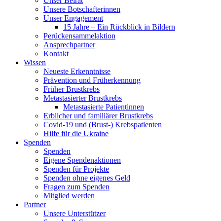
Unser Beirat
Unsere Botschafterinnen
Unser Engagement
15 Jahre – Ein Rückblick in Bildern
Perückensammelaktion
Ansprechpartner
Kontakt
Wissen
Neueste Erkenntnisse
Prävention und Früherkennung
Früher Brustkrebs
Metastasierter Brustkrebs
Metastasierte Patientinnen
Erblicher und familiärer Brustkrebs
Covid-19 und (Brust-) Krebspatienten
Hilfe für die Ukraine
Spenden
Spenden
Eigene Spendenaktionen
Spenden für Projekte
Spenden ohne eigenes Geld
Fragen zum Spenden
Mitglied werden
Partner
Unsere Unterstützer