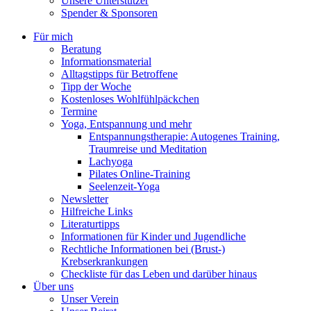
Unsere Unterstützer
Spender & Sponsoren
Für mich
Beratung
Informationsmaterial
Alltagstipps für Betroffene
Tipp der Woche
Kostenloses Wohlfühlpäckchen
Termine
Yoga, Entspannung und mehr
Entspannungstherapie: Autogenes Training,
Traumreise und Meditation
Lachyoga
Pilates Online-Training
Seelenzeit-Yoga
Newsletter
Hilfreiche Links
Literaturtipps
Informationen für Kinder und Jugendliche
Rechtliche Informationen bei (Brust-)
Krebserkrankungen
Checkliste für das Leben und darüber hinaus
Über uns
Unser Verein