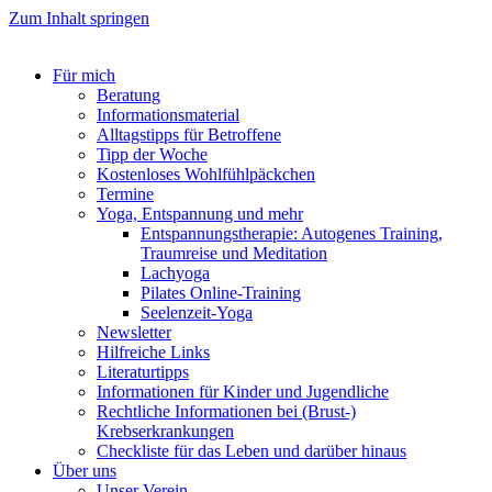
Zum Inhalt springen
Für mich
Beratung
Informationsmaterial
Alltagstipps für Betroffene
Tipp der Woche
Kostenloses Wohlfühlpäckchen
Termine
Yoga, Entspannung und mehr
Entspannungstherapie: Autogenes Training,
Traumreise und Meditation
Lachyoga
Pilates Online-Training
Seelenzeit-Yoga
Newsletter
Hilfreiche Links
Literaturtipps
Informationen für Kinder und Jugendliche
Rechtliche Informationen bei (Brust-)
Krebserkrankungen
Checkliste für das Leben und darüber hinaus
Über uns
Unser Verein