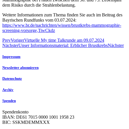
dem Risiko durch die Strahlenbelastung.
Weitere Informationen zum Thema finden Sie auch im Beitrag des
Bayrischen Rundfunks vom 03.07.2024:
https://www.br.de/nachrichten/wissen/brustkrebs-mammographie-
screening-vorsorge,TiwCkdz
Prev
Voriger
Virtuelle My time Talkrunde am 09.07.2024
Nächster
Unser Informationsmaterial: Erblicher Brustkrebs
Nächster
Impressum
Newsletter abonnieren
Datenschutz
Archiv
Spenden
Spendenkonto
IBAN: DE61 7015 0000 1001 1958 23
BIC: SSKMDEMMXXX