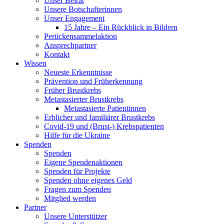
Unser Beirat
Unsere Botschafterinnen
Unser Engagement
15 Jahre – Ein Rückblick in Bildern
Perückensammelaktion
Ansprechpartner
Kontakt
Wissen
Neueste Erkenntnisse
Prävention und Früherkennung
Früher Brustkrebs
Metastasierter Brustkrebs
Metastasierte Patientinnen
Erblicher und familiärer Brustkrebs
Covid-19 und (Brust-) Krebspatienten
Hilfe für die Ukraine
Spenden
Spenden
Eigene Spendenaktionen
Spenden für Projekte
Spenden ohne eigenes Geld
Fragen zum Spenden
Mitglied werden
Partner
Unsere Unterstützer