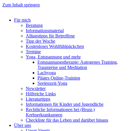
Zum Inhalt springen
Für mich
Beratung
Informationsmaterial
Alltagstipps für Betroffene
Tipp der Woche
Kostenloses Wohlfühlpäckchen
Termine
Yoga, Entspannung und mehr
Entspannungstherapie: Autogenes Training,
Traumreise und Meditation
Lachyoga
Pilates Online-Training
Seelenzeit-Yoga
Newsletter
Hilfreiche Links
Literaturtipps
Informationen für Kinder und Jugendliche
Rechtliche Informationen bei (Brust-)
Krebserkrankungen
Checkliste für das Leben und darüber hinaus
Über uns
Unser Verein