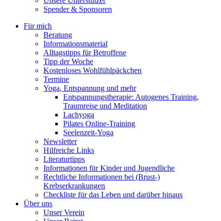
Unsere Unterstützer
Spender & Sponsoren
Für mich
Beratung
Informationsmaterial
Alltagstipps für Betroffene
Tipp der Woche
Kostenloses Wohlfühlpäckchen
Termine
Yoga, Entspannung und mehr
Entspannungstherapie: Autogenes Training,
Traumreise und Meditation
Lachyoga
Pilates Online-Training
Seelenzeit-Yoga
Newsletter
Hilfreiche Links
Literaturtipps
Informationen für Kinder und Jugendliche
Rechtliche Informationen bei (Brust-)
Krebserkrankungen
Checkliste für das Leben und darüber hinaus
Über uns
Unser Verein