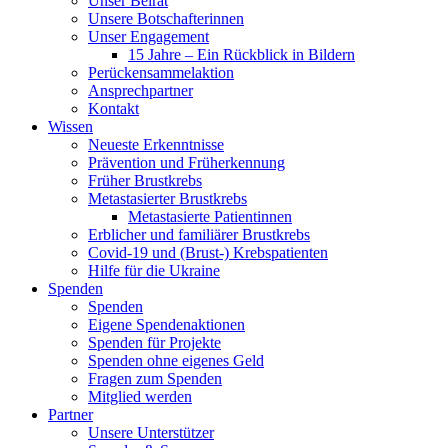
Unser Beirat
Unsere Botschafterinnen
Unser Engagement
15 Jahre – Ein Rückblick in Bildern
Perückensammelaktion
Ansprechpartner
Kontakt
Wissen
Neueste Erkenntnisse
Prävention und Früherkennung
Früher Brustkrebs
Metastasierter Brustkrebs
Metastasierte Patientinnen
Erblicher und familiärer Brustkrebs
Covid-19 und (Brust-) Krebspatienten
Hilfe für die Ukraine
Spenden
Spenden
Eigene Spendenaktionen
Spenden für Projekte
Spenden ohne eigenes Geld
Fragen zum Spenden
Mitglied werden
Partner
Unsere Unterstützer