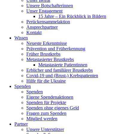
Unser Beirat
Unsere Botschafterinnen
Unser Engagement
15 Jahre – Ein Rückblick in Bildern
Perückensammelaktion
Ansprechpartner
Kontakt
Wissen
Neueste Erkenntnisse
Prävention und Früherkennung
Früher Brustkrebs
Metastasierter Brustkrebs
Metastasierte Patientinnen
Erblicher und familiärer Brustkrebs
Covid-19 und (Brust-) Krebspatienten
Hilfe für die Ukraine
Spenden
Spenden
Eigene Spendenaktionen
Spenden für Projekte
Spenden ohne eigenes Geld
Fragen zum Spenden
Mitglied werden
Partner
Unsere Unterstützer