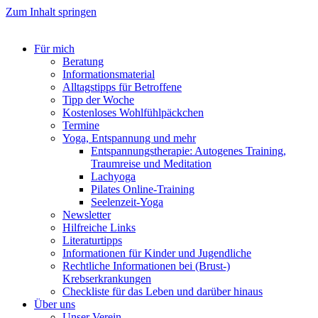
Zum Inhalt springen
Für mich
Beratung
Informationsmaterial
Alltagstipps für Betroffene
Tipp der Woche
Kostenloses Wohlfühlpäckchen
Termine
Yoga, Entspannung und mehr
Entspannungstherapie: Autogenes Training,
Traumreise und Meditation
Lachyoga
Pilates Online-Training
Seelenzeit-Yoga
Newsletter
Hilfreiche Links
Literaturtipps
Informationen für Kinder und Jugendliche
Rechtliche Informationen bei (Brust-)
Krebserkrankungen
Checkliste für das Leben und darüber hinaus
Über uns
Unser Verein