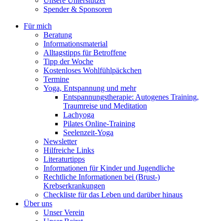
Unsere Unterstützer
Spender & Sponsoren
Für mich
Beratung
Informationsmaterial
Alltagstipps für Betroffene
Tipp der Woche
Kostenloses Wohlfühlpäckchen
Termine
Yoga, Entspannung und mehr
Entspannungstherapie: Autogenes Training,
Traumreise und Meditation
Lachyoga
Pilates Online-Training
Seelenzeit-Yoga
Newsletter
Hilfreiche Links
Literaturtipps
Informationen für Kinder und Jugendliche
Rechtliche Informationen bei (Brust-)
Krebserkrankungen
Checkliste für das Leben und darüber hinaus
Über uns
Unser Verein